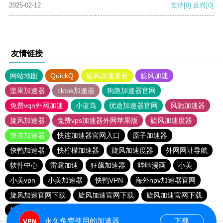
2025-02-12
支持
[0]
反对
[0]
友情链接
网站地图
QuickQ
旋风加速度器
旋风加速
坚果加速器
tiktok加速器
狗急加速器官网
免费vqn外网加速
小蓝鸟
优途加速器官网
风驰加速器
旋风加速器
免费vps加速器外网苹果版
旋风加速度器
快连加速器
快连加速器官网入口
原子加速器
快鸭加速器
快柠檬加速器
旋风加速度器
外网网址导航
软件中心
雷霆加速
狂飙加速器
哔咔漫画
小美
小美vpn
小美加速器
快鸭VPN
海外npv加速器官网
旋风加速官网下载
旋风加速官网下载
旋风加速官网下载
旋风加速官网下载
永久免费使用的加速器
下载