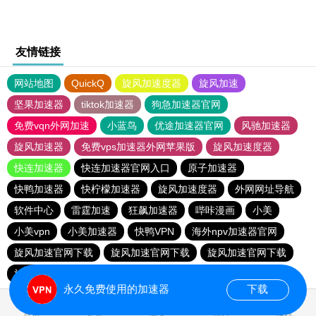
友情链接
网站地图
QuickQ
旋风加速度器
旋风加速
坚果加速器
tiktok加速器
狗急加速器官网
免费vqn外网加速
小蓝鸟
优途加速器官网
风驰加速器
旋风加速器
免费vps加速器外网苹果版
旋风加速度器
快连加速器
快连加速器官网入口
原子加速器
快鸭加速器
快柠檬加速器
旋风加速度器
外网网址导航
软件中心
雷霆加速
狂飙加速器
哔咔漫画
小美
小美vpn
小美加速器
快鸭VPN
海外npv加速器官网
旋风加速官网下载
旋风加速官网下载
旋风加速官网下载
旋风加速官网下载
永久免费使用的加速器
下载
首页
安卓
苹果
排行
推荐