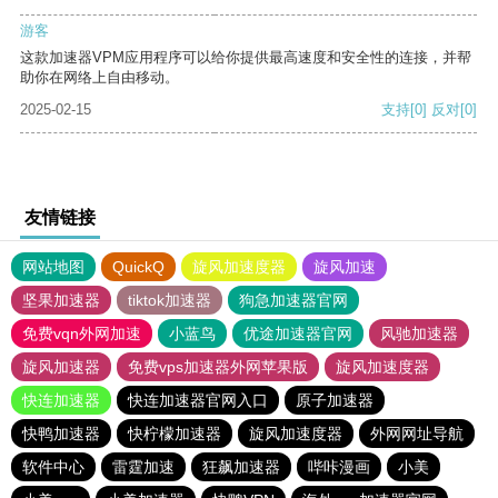
游客
这款加速器VPM应用程序可以给你提供最高速度和安全性的连接，并帮
助你在网络上自由移动。
2025-02-15
支持
[0]
反对
[0]
友情链接
网站地图
QuickQ
旋风加速度器
旋风加速
坚果加速器
tiktok加速器
狗急加速器官网
免费vqn外网加速
小蓝鸟
优途加速器官网
风驰加速器
旋风加速器
免费vps加速器外网苹果版
旋风加速度器
快连加速器
快连加速器官网入口
原子加速器
快鸭加速器
快柠檬加速器
旋风加速度器
外网网址导航
软件中心
雷霆加速
狂飙加速器
哔咔漫画
小美