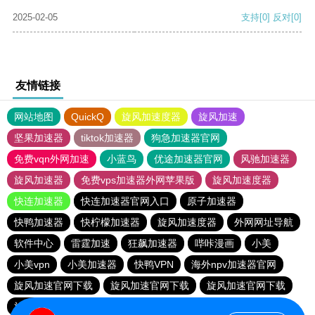
2025-02-05
支持
[0]
反对
[0]
友情链接
网站地图
QuickQ
旋风加速度器
旋风加速
坚果加速器
tiktok加速器
狗急加速器官网
免费vqn外网加速
小蓝鸟
优途加速器官网
风驰加速器
旋风加速器
免费vps加速器外网苹果版
旋风加速度器
快连加速器
快连加速器官网入口
原子加速器
快鸭加速器
快柠檬加速器
旋风加速度器
外网网址导航
软件中心
雷霆加速
狂飙加速器
哔咔漫画
小美
小美vpn
小美加速器
快鸭VPN
海外npv加速器官网
旋风加速官网下载
旋风加速官网下载
旋风加速官网下载
旋风加速官网下载