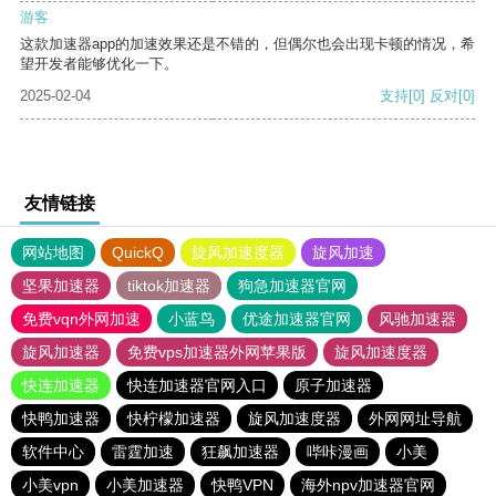
游客
这款加速器app的加速效果还是不错的，但偶尔也会出现卡顿的情况，希
望开发者能够优化一下。
2025-02-04
支持
[0]
反对
[0]
友情链接
网站地图
QuickQ
旋风加速度器
旋风加速
坚果加速器
tiktok加速器
狗急加速器官网
免费vqn外网加速
小蓝鸟
优途加速器官网
风驰加速器
旋风加速器
免费vps加速器外网苹果版
旋风加速度器
快连加速器
快连加速器官网入口
原子加速器
快鸭加速器
快柠檬加速器
旋风加速度器
外网网址导航
软件中心
雷霆加速
狂飙加速器
哔咔漫画
小美
小美vpn
小美加速器
快鸭VPN
海外npv加速器官网