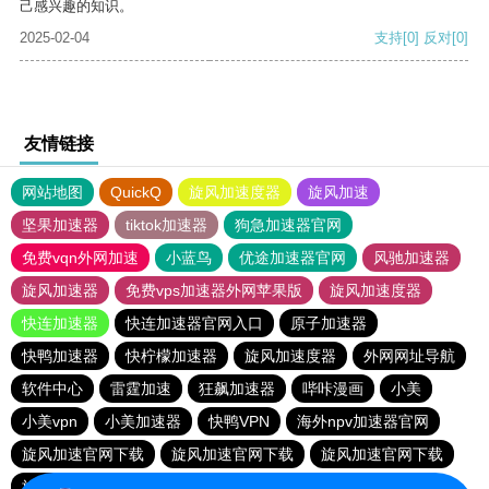
己感兴趣的知识。
2025-02-04
支持
[0]
反对
[0]
友情链接
网站地图
QuickQ
旋风加速度器
旋风加速
坚果加速器
tiktok加速器
狗急加速器官网
免费vqn外网加速
小蓝鸟
优途加速器官网
风驰加速器
旋风加速器
免费vps加速器外网苹果版
旋风加速度器
快连加速器
快连加速器官网入口
原子加速器
快鸭加速器
快柠檬加速器
旋风加速度器
外网网址导航
软件中心
雷霆加速
狂飙加速器
哔咔漫画
小美
小美vpn
小美加速器
快鸭VPN
海外npv加速器官网
旋风加速官网下载
旋风加速官网下载
旋风加速官网下载
旋风加速官网下载